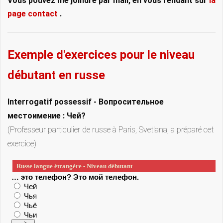
Vous pouvez me joindre par mail, en vous rendant sur
la
page contact
.
Exemple d'exercices pour le niveau
débutant en russe
Interrogatif possessif -
Вопросительное
местоимение : Чей?
(Professeur particulier de russe à Paris, Svetlana, a préparé cet
exercice)