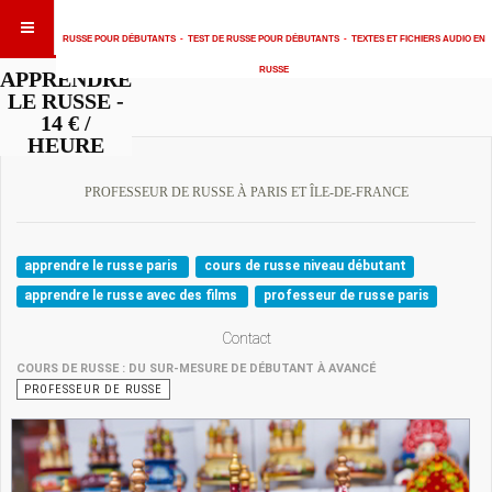
RUSSE POUR DÉBUTANTS
-
TEST DE RUSSE POUR DÉBUTANTS
-
TEXTES ET FICHIERS AUDIO EN
RUSSE
APPRENDRE
LE RUSSE -
14 € /
HEURE
PROFESSEUR DE RUSSE À PARIS ET ÎLE-DE-FRANCE
apprendre le russe paris
cours de russe niveau débutant
apprendre le russe avec des films
professeur de russe paris
Contact
COURS DE RUSSE : DU SUR-MESURE DE DÉBUTANT À AVANCÉ
PROFESSEUR DE RUSSE