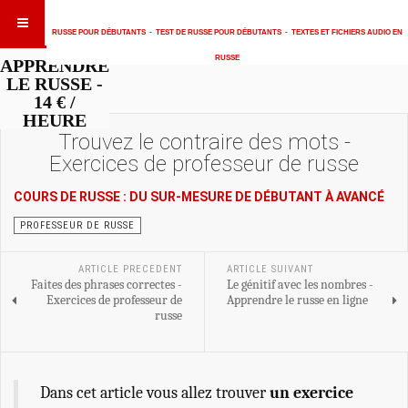
RUSSE POUR DÉBUTANTS
-
TEST DE RUSSE POUR DÉBUTANTS
-
TEXTES ET FICHIERS AUDIO EN
RUSSE
APPRENDRE
LE RUSSE -
14 € /
HEURE
Trouvez le contraire des mots -
Exercices de professeur de russe
COURS DE RUSSE : DU SUR-MESURE DE DÉBUTANT À AVANCÉ
PROFESSEUR DE RUSSE
ARTICLE PRECEDENT
ARTICLE SUIVANT
Faites des phrases correctes -
Le génitif avec les nombres -
Exercices de professeur de
Apprendre le russe en ligne
russe
Dans cet article vous allez trouver
un
exercice