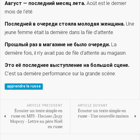
Август — последний месяц лета.
Août est le dernier
mois de l'été.
Последней в очереди стояла молодая женщина.
Une
jeune femme était la dernière dans la file d’attente.
Прошлый раз в магазине не было очереди.
La
dernière fois, il n'y avait pas de file d'attente au magasin.
Это её последнее выступление на большой сцене.
C'est sa dernière performance sur la grande scène.
apprendre le russe
ARTICLE PRECEDENT
ARTICLE SUIVANT
Écouter un texte simple en
Écouter un texte simple en
russe en MP3 - Письмо Деду
russe - Une nouvelle maison
Морозу - Lettre au père Noël
en russe