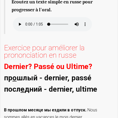
Ecoutez un texte simple en russe pour
progresser à l'oral.
Exercice pour améliorer la
prononciation en russe
Dernier? Passé ou Ultime?
пр
о
шлый - dernier, passé
посл
е
дний - dernier, ultime
В прошлом месяце мы ездили в отпуск.
Nous
sommes allés en vacances le mois dernier.