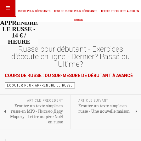
RUSSE POUR DÉBUTANTS
-
TEST DE RUSSE POUR DÉBUTANTS
-
TEXTES ET FICHIERS AUDIO EN
RUSSE
APPRENDRE
LE RUSSE -
14 € /
HEURE
Russe pour débutant - Exercices
d'écoute en ligne - Dernier? Passé ou
Ultime?
COURS DE RUSSE : DU SUR-MESURE DE DÉBUTANT À AVANCÉ
ECOUTER POUR APPRENDRE LE RUSSE
ARTICLE PRECEDENT
ARTICLE SUIVANT
Écouter un texte simple en
Écouter un texte simple en
russe en MP3 - Письмо Деду
russe - Une nouvelle maison
Морозу - Lettre au père Noël
en russe