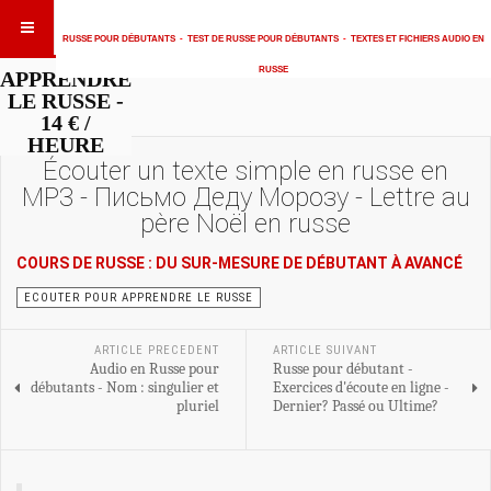
RUSSE POUR DÉBUTANTS
-
TEST DE RUSSE POUR DÉBUTANTS
-
TEXTES ET FICHIERS AUDIO EN
RUSSE
APPRENDRE
LE RUSSE -
14 € /
HEURE
Écouter un texte simple en russe en
MP3 - Письмо Деду Морозу - Lettre au
père Noël en russe
COURS DE RUSSE : DU SUR-MESURE DE DÉBUTANT À AVANCÉ
ECOUTER POUR APPRENDRE LE RUSSE
ARTICLE PRECEDENT
ARTICLE SUIVANT
Audio en Russe pour
Russe pour débutant -
débutants - Nom : singulier et
Exercices d'écoute en ligne -
pluriel
Dernier? Passé ou Ultime?