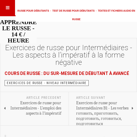
RUSSE POUR DÉBUTANTS
-
TEST DE RUSSE POUR DÉBUTANTS
-
TEXTES ET FICHIERS AUDIO EN
RUSSE
APPRENDRE
LE RUSSE -
14 € /
HEURE
Exercices de russe pour Intermédiaires -
Les aspects à l’impératif à la forme
négative
COURS DE RUSSE : DU SUR-MESURE DE DÉBUTANT À AVANCÉ
EXERCICES DE RUSSE - NIVEAU INTERMÉDIAIRE
ARTICLE PRECEDENT
ARTICLE SUIVANT
Exercices de russe pour
Exercices de russe pour
Intermédiaires - L’emploi des
Intermédiaires B1 - Les verbes
aspects à l’impératif
готовить, приготовить,
подготовить, готовиться,
подготовиться