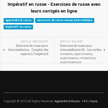
Impératif en russe - Exercices de russe avec
leurs corrigés en ligne
apprendre le russe
exercices de russe niveau intermédiaire
impératif en russe
ARTICLE PRECEDENT
ARTICLE SUIVANT
Exercices de russe pour
Exercices de russe pour
Intermédiaires - L’emploi des
Intermédiaires B1 - Les verbes
aspects à l’impératif
готовить, приготовить,
подготовить, готовиться,
подготовиться
Copyright © 2015 All Rights Reserved.
Apprendre le Russe - 14 € / heure