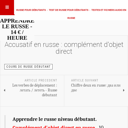
RUSSE POUR DÉBUTANTS
-
TEST DE RUSSE POUR DÉBUTANTS
-
TEXTES ET FICHIERS AUDIO EN
RUSSE
APPRENDRE
LE RUSSE -
14 € /
HEURE
Accusatif en russe : complément d'objet
direct
COURS DE RUSSE DÉBUTANT
ARTICLE PRECEDENT
ARTICLE SUIVANT
Les verbes de déplacement :
Chiffre deux en russe: два или
летать / лететь - Russe
две
débutant
Apprendre le russe niveau débutant.
Complément d'objet direct en russe
- 10