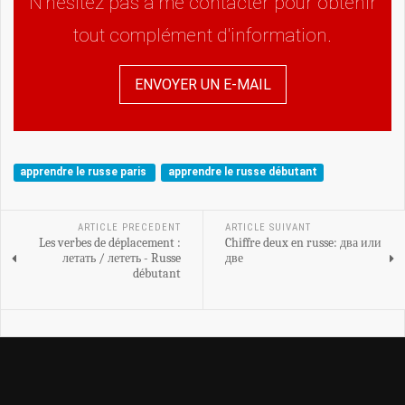
N'hésitez pas à me contacter pour obtenir
tout complément d'information.
ENVOYER UN E-MAIL
apprendre le russe paris
apprendre le russe débutant
ARTICLE PRECEDENT
ARTICLE SUIVANT
Les verbes de déplacement :
Chiffre deux en russe: два или
летать / лететь - Russe
две
débutant