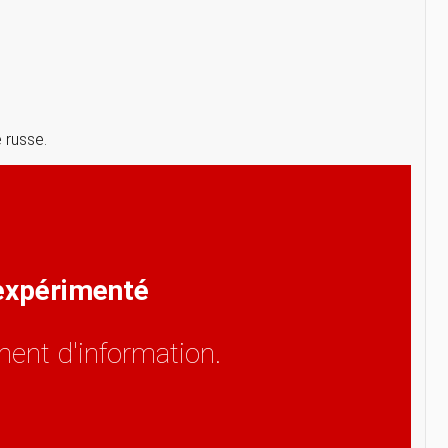
 russe.
 expérimenté
ent d'information.