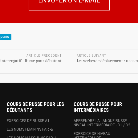
ENVOYER UN E-MAIL
 paris
ARTICLE PRECEDENT
ARTICLE SUIVANT
’interrogatif - Russe pour débutant
Les verbes de déplacement : плава
COURS DE RUSSE POUR LES
COURS DE RUSSE POUR
DÉBUTANTS
INTERMÉDIAIRES
EXERCICES DE RUSSE A1
APPRENDRE LA LANGUE RUSSE -
NIVEAU INTERMÉDIAIRE - B1 / B2
LES NOMS FÉMININS PAR -Ь
EXERCICE DE NIVEAU