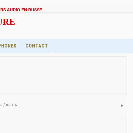
ERS AUDIO EN RUSSE
EURE
PHONES
CONTACT
ть / плыть