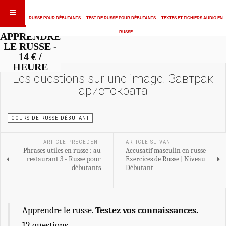
RUSSE POUR DÉBUTANTS
-
TEST DE RUSSE POUR DÉBUTANTS
-
TEXTES ET FICHIERS AUDIO EN
RUSSE
APPRENDRE
LE RUSSE -
14 € /
HEURE
Les questions sur une image. Завтрак
аристократа
COURS DE RUSSE DÉBUTANT
ARTICLE PRECEDENT
ARTICLE SUIVANT
Phrases utiles en russe : au
Accusatif masculin en russe -
restaurant 3 - Russe pour
Exercices de Russe | Niveau
débutants
Débutant
Apprendre le russe.
Testez vos connaissances.
-
12 questions