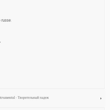
 russe.
.
instrumental - Творительный падеж