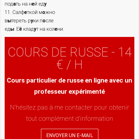
под
а
ть на н
е
й ед
у
.
11. Салф
е
ткой м
о
жно
в
ы
тереть р
у
ки п
о
сле
ед
ы
. Е
ё
клад
у
т на кол
е
ни.
COURS DE RUSSE - 14
€ / H
Cours particulier de russe en ligne avec un
professeur expérimenté
N'hésitez pas à me contacter pour obtenir
tout complément d'information
ENVOYER UN E-MAIL