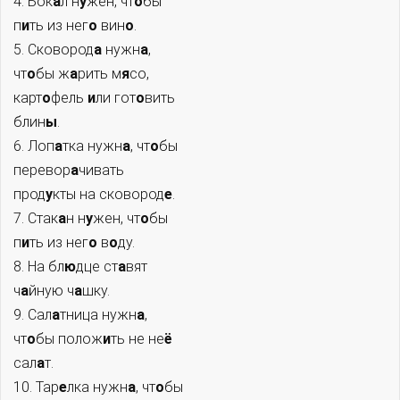
4. Бок
а
л н
у
жен, чт
о
бы
п
и
ть из нег
о
вин
о
.
5. Сковород
а
нужн
а
,
чт
о
бы ж
а
рить м
я
со,
карт
о
фель
и
ли гот
о
вить
блин
ы
.
6. Лоп
а
тка нужн
а
, чт
о
бы
перевор
а
чивать
прод
у
кты на сковород
е
.
7. Стак
а
н н
у
жен, чт
о
бы
п
и
ть из нег
о
в
о
ду.
8. На бл
ю
дце ст
а
вят
ч
а
йную ч
а
шку.
9. Сал
а
тница нужн
а
,
чт
о
бы полож
и
ть не не
ё
сал
а
т.
10. Тар
е
лка нужн
а
, чт
о
бы