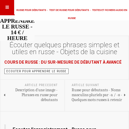
RUSSE POUR DÉBUTANTS
-
TEST DE RUSSE POUR DÉBUTANTS
-
TEXTES ET FICHIERS AUDIO EN
RUSSE
APPRENDRE
LE RUSSE -
14 € /
HEURE
Écouter quelques phrases simples et
utiles en russe - Objets de la cuisine
COURS DE RUSSE : DU SUR-MESURE DE DÉBUTANT À AVANCÉ
ECOUTER POUR APPRENDRE LE RUSSE
ARTICLE PRECEDENT
ARTICLE SUIVANT
Description d'une image -
Russe pour débutants - Noms
Phrases en russe pour
masculins pluriels par -a / -я -
débutants
Quelques mots russes à retenir