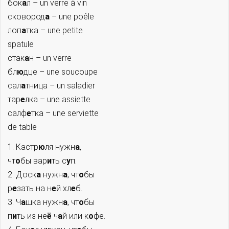
бок
а
л – un verre à vin
сковород
а
– une poêle
лоп
а
тка – une petite
spatule
стак
а
н – un verre
бл
ю
дце – une soucoupe
сал
а
тница – un saladier
тар
е
лка – une assiette
салф
е
тка – une serviette
de table
1. Кастр
ю
ля нужн
а
,
чт
о
бы вар
и
ть с
у
п.
2. Доск
а
нужн
а
, чт
о
бы
р
е
зать на н
е
й хл
е
б.
3. Ч
а
шка нужн
а
, чт
о
бы
п
и
ть из не
ё
ч
а
й или к
о
фе.