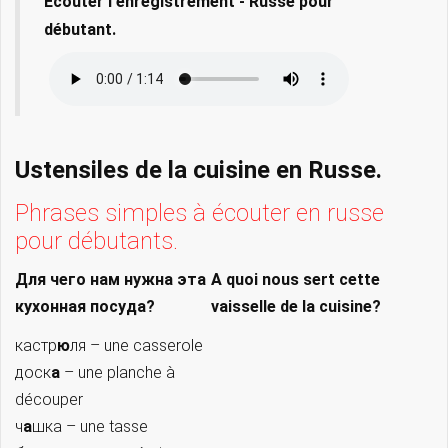
Ecouter l'enregistrement - Russe pour
débutant.
Ustensiles de la cuisine en Russe.
Phrases simples à écouter en russe
pour débutants.
Для чего нам нужна эта
A quoi nous sert cette
кухонная посуда?
vaisselle de la cuisine?
кастр
ю
ля – une casserole
доск
а
– une planche à
découper
ч
а
шка – une tasse