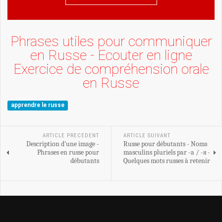
Phrases utiles pour communiquer
en Russe - Ecouter en ligne
Exercice de compréhension orale
en Russe
apprendre le russe
ARTICLE PRECEDENT
ARTICLE SUIVANT
Description d'une image -
Russe pour débutants - Noms
Phrases en russe pour
masculins pluriels par -a / -я -
débutants
Quelques mots russes à retenir