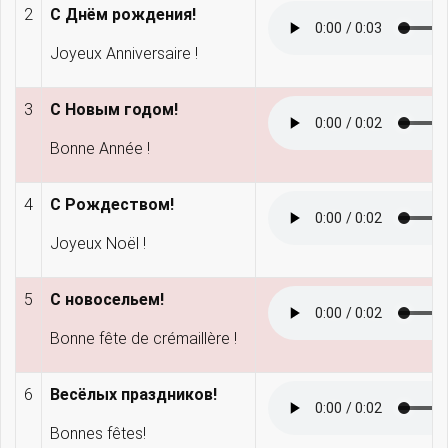
2
С Днём рождения!
Joyeux Anniversaire !
3
С Новым годом!
Bonne Année !
4
С Рождеством!
Joyeux Noël !
5
С новосельем!
Bonne fête de crémaillère !
6
Весёлых праздников!
Bonnes fêtes!