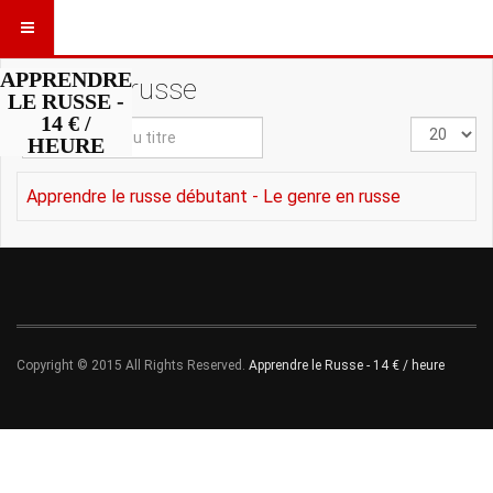
APPRENDRE
genre en russe
LE RUSSE -
14 € /
Saisir
Affichage
HEURE
partie
#
du
Apprendre le russe débutant - Le genre en russe
titre
Copyright © 2015 All Rights Reserved.
Apprendre le Russe - 14 € / heure