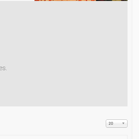
es.
Affichage
20
#